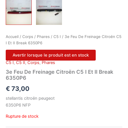
Accueil
/
Corps
/
Phares
/
C5 I
/ 3e Feu De Freinage Citroën C5
I Et II Break 6350P6
Avertir lorsque le produit est en stock
C5 I
,
C5 II
,
Corps
,
Phares
3e Feu De Freinage Citroën C5 I Et II Break
6350P6
€
73,00
stellantis citroën peugeot
6350P6 NFP
Rupture de stock