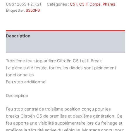
UGS :
2655-F2_K21
Catégories :
C5 I
,
C5 II
,
Corps
,
Phares
Étiquette :
6350P6
Description
Informations complémentaires
Troisième feu stop arrière Citroën C5 I et II Break
La pièce a été testée, toutes les diodes sont pleinement
fonctionnelles
Feu stop additionnel
Description
Feu stop central de troisième position conçu pour les
breaks Citroën C5 de première et deuxième génération. Ce
feu apporte une visibilité supplémentaire lors du freinage et
améliore la sécurité active du véhicule. Montage conçu pour