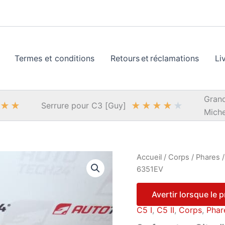
Termes et conditions
Retours et réclamations
Li
Grand
★
★
★
★
★
★
★
Serrure pour C3 [Guy]
Miche
Accueil
/
Corps
/
Phares
6351EV
Avertir lorsque le 
C5 I
,
C5 II
,
Corps
,
Phar