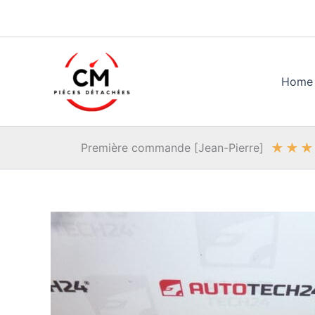
Aller
au
contenu
Home
★
★
★
Première commande [Jean-Pierre]