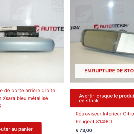
EN RUPTURE DE ST
e de porte arrière droite
Avertir lorsque le produi
n Xsara bleu métallisé
en stock
5
Rétroviseur Intérieur Citr
0
Peugeot 8149CL
outer au panier
€
73,00