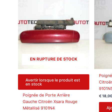
EN RUPTURE DE STOCK
Poigné
Avertir lorsque le produit est
Citroë
en stock
9101N
Poignée de Porte Arrière
€
18,0
Gauche Citroën Xsara Rouge
Aj
Métallisé 9101N4