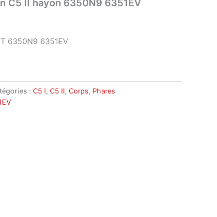
oën C5 II hayon 6350N9 6351EV
T 6350N9 6351EV
tégories :
C5 I
,
C5 II
,
Corps
,
Phares
1EV