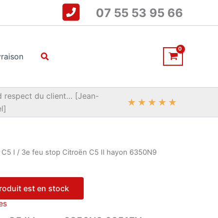
07 55 53 95 66
Rechercher
vraison
 respect du client… [Jean-
★
★
★
★
★
l]
/
C5 I
/ 3e feu stop Citroën C5 II hayon 6350N9
produit est en stock
es