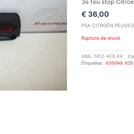
3e feu stop Citr
€
36,00
PSA CITROËN PEUGEO
Rupture de stock
UGS :
5612-AE8_K4
Ca
Étiquettes :
6350N9
,
635