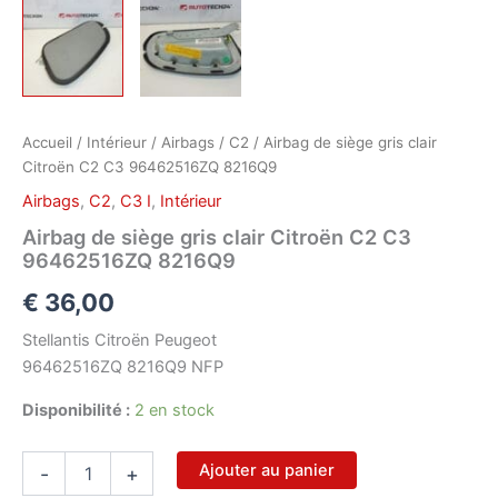
Accueil
/
Intérieur
/
Airbags
/
C2
/ Airbag de siège gris clair
Citroën C2 C3 96462516ZQ 8216Q9
Airbags
,
C2
,
C3 I
,
Intérieur
Airbag de siège gris clair Citroën C2 C3
96462516ZQ 8216Q9
€
36,00
Stellantis Citroën Peugeot
96462516ZQ 8216Q9 NFP
Disponibilité :
2 en stock
quantité
Ajouter au panier
-
+
de