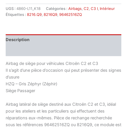
Airbag
de
UGS :
4860-L11_K18
Catégories :
Airbags
,
C2
,
C3 I
,
Intérieur
siège
Étiquettes :
8216.Q9
,
8216Q9
,
96462516ZQ
gris
clair
Citroën
C2
Description
C3
96462516ZQ
Informations complémentaires
8216Q9
Airbag de siège pour véhicules Citroën C2 et C3
Il s’agit d’une pièce d’occasion qui peut présenter des signes
d’usure
HZQ – Gris Zéphyr (Zéphir)
Siège Passager
Airbag latéral de siège destiné aux Citroën C2 et C3, idéal
pour les ateliers et les particuliers qui effectuent des
réparations eux-mêmes. Pièce de rechange recherchée
sous les références 96462516ZQ ou 8216Q9, ce module est