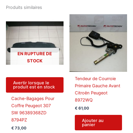
Produits similaires
EN RUPTURE DE
STOCK
Tendeur de Courroie
Avertir lorsque le
Primaire Gauche Avant
produit est en stock
Citroën Peugeot
Cache-Bagages Pour
8972WQ
Coffre Peugeot 307
€
61,00
SW 96389368ZD
8794PZ
Ajouter au
panier
€
73,00