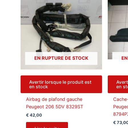
EN RUPTURE DE STOCK
EN
Avertir lorsque le produit est
Avert
en stock
en s
Airbag de plafond gauche
Cache-
Peugeot 206 5DV 8329ST
Peuge
8794P
€
42,00
€
73,0