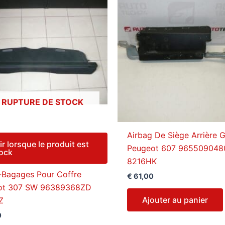
 RUPTURE DE STOCK
Airbag De Siège Arrière 
ir lorsque le produit est
Peugeot 607 965509048
tock
8216HK
Bagages Pour Coffre
€
61,00
ot 307 SW 96389368ZD
Ajouter au panier
Z
0