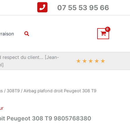
07 55 53 95 66
Rechercher
vraison
 respect du client… [Jean-
★
★
★
★
★
l]
gs
/
308T9
/ Airbag plafond droit Peugeot 308 T9
ur
roit Peugeot 308 T9 9805768380