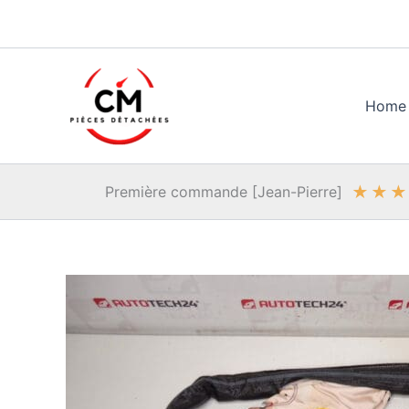
Aller
au
contenu
Home
★
★
★
Première commande [Jean-Pierre]