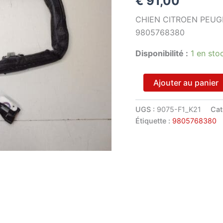
€
91,00
CHIEN CITROEN PEU
9805768380
Disponibilité :
1 en sto
quantité
Ajouter au panier
de
Airbag
plafond
UGS :
9075-F1_K21
Cat
droit
Étiquette :
9805768380
Peugeot
308
T9
9805768380