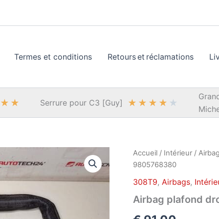
Termes et conditions
Retours et réclamations
Li
Grand
★
★
★
★
★
★
★
Serrure pour C3 [Guy]
Miche
Accueil
/
Intérieur
/
Airba
9805768380
308T9
,
Airbags
,
Intérie
Airbag plafond d