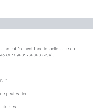
ccasion entièrement fonctionnelle issue du
méro OEM 9805768380 (PSA).
A–B–C
rie peut varier
actuelles