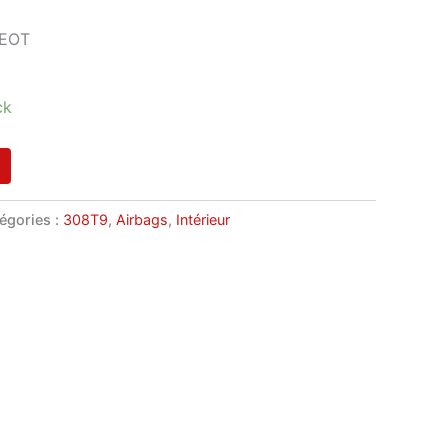
GEOT
ck
égories :
308T9
,
Airbags
,
Intérieur