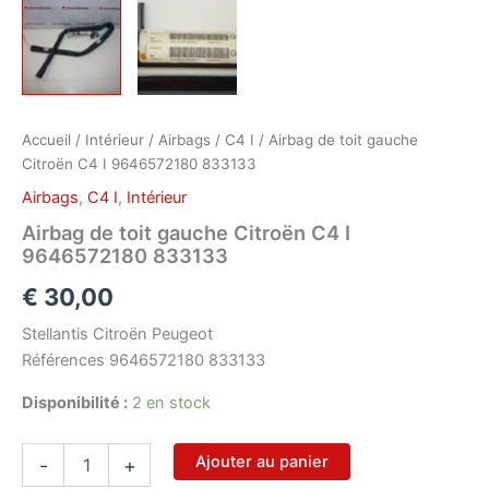
Accueil
/
Intérieur
/
Airbags
/
C4 I
/ Airbag de toit gauche
Citroën C4 I 9646572180 833133
Airbags
,
C4 I
,
Intérieur
Airbag de toit gauche Citroën C4 I
9646572180 833133
€
30,00
Stellantis Citroën Peugeot
Références 9646572180 833133
Disponibilité :
2 en stock
quantité
Ajouter au panier
-
+
de