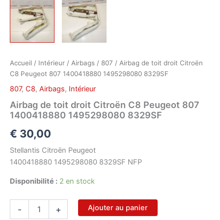
Accueil
/
Intérieur
/
Airbags
/
807
/ Airbag de toit droit Citroën
C8 Peugeot 807 1400418880 1495298080 8329SF
807
,
C8
,
Airbags
,
Intérieur
Airbag de toit droit Citroën C8 Peugeot 807
1400418880 1495298080 8329SF
€
30,00
Stellantis Citroën Peugeot
1400418880 1495298080 8329SF NFP
Disponibilité :
2 en stock
quantité
Ajouter au panier
-
+
de