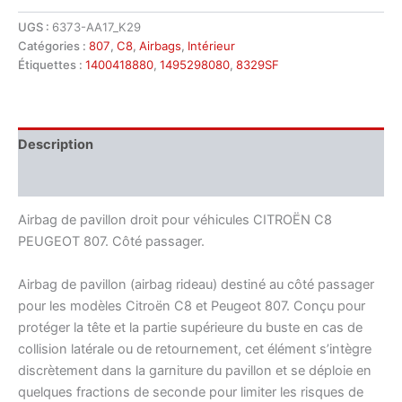
Airbag
de
UGS :
6373-AA17_K29
toit
Catégories :
807
,
C8
,
Airbags
,
Intérieur
droit
Étiquettes :
1400418880
,
1495298080
,
8329SF
Citroën
C8
Peugeot
807
Description
1400418880
1495298080
Informations complémentaires
8329SF
Airbag de pavillon droit pour véhicules CITROËN C8
PEUGEOT 807. Côté passager.
Airbag de pavillon (airbag rideau) destiné au côté passager
pour les modèles Citroën C8 et Peugeot 807. Conçu pour
protéger la tête et la partie supérieure du buste en cas de
collision latérale ou de retournement, cet élément s’intègre
discrètement dans la garniture du pavillon et se déploie en
quelques fractions de seconde pour limiter les risques de