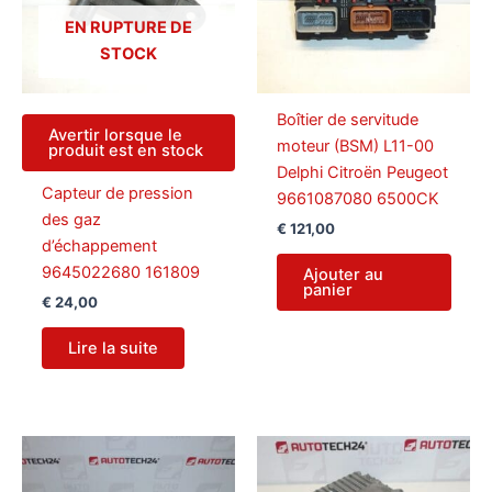
EN RUPTURE DE
STOCK
Boîtier de servitude
Avertir lorsque le
moteur (BSM) L11-00
produit est en stock
Delphi Citroën Peugeot
Capteur de pression
9661087080 6500CK
des gaz
€
121,00
d’échappement
9645022680 161809
Ajouter au
panier
€
24,00
Lire la suite