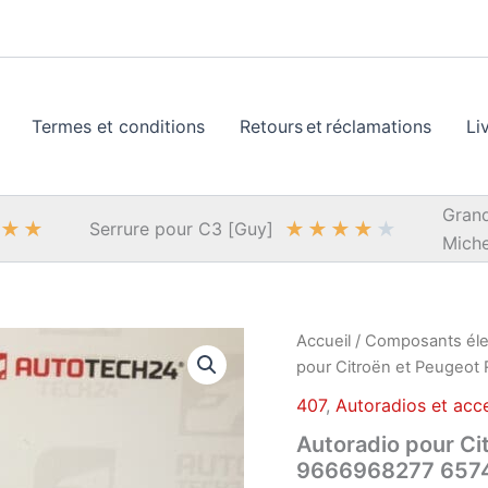
Termes et conditions
Retours et réclamations
Li
Grand
★
★
★
★
★
★
★
Serrure pour C3 [Guy]
Miche
Accueil
/
Composants éle
pour Citroën et Peugeo
407
,
Autoradios et acc
Autoradio pour C
9666968277 657