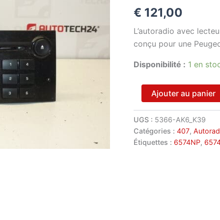
€
121,00
L’autoradio avec lecteu
conçu pour une Peugeo
Disponibilité :
1 en sto
quantité
Ajouter au panier
de
Autoradio
pour
UGS :
5366-AK6_K39
Citroën
Catégories :
407
,
Autorad
et
Étiquettes :
6574NP
,
657
Peugeot
RD4
N2
MP3
9666968277
6574NP