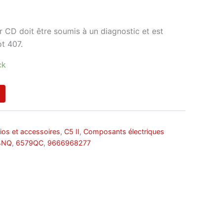
r CD doit être soumis à un diagnostic et est
t 407.
ck
ios et accessoires
,
C5 II
,
Composants électriques
4NQ
,
6579QC
,
9666968277