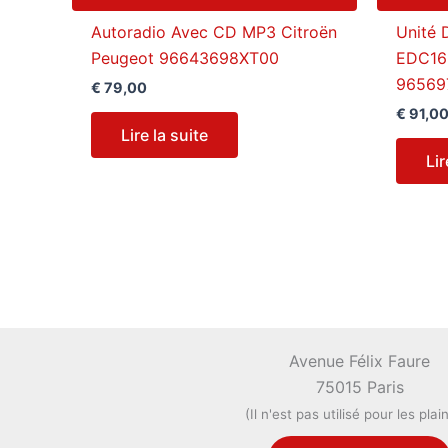
Autoradio Avec CD MP3 Citroën
Unité
Peugeot 96643698XT00
EDC16
96569
€
79,00
€
91,0
Lire la suite
Lir
Avenue Félix Faure
75015 Paris
(Il n'est pas utilisé pour les plai