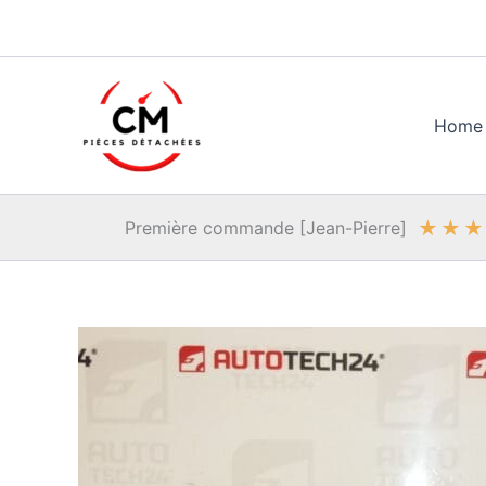
Aller
au
contenu
Home
★
★
★
Première commande [Jean-Pierre]