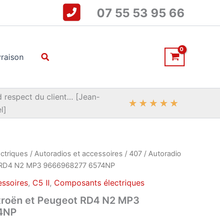
07 55 53 95 66
Rechercher
vraison
 respect du client… [Jean-
★
★
★
★
★
l]
ctriques
/
Autoradios et accessoires
/
407
/ Autoradio
t RD4 N2 MP3 9666968277 6574NP
essoires
,
C5 II
,
Composants électriques
itroën et Peugeot RD4 N2 MP3
4NP