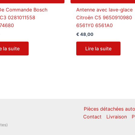
 De Commande Bosch
Antenne avec lave-glace
C3 0281011558
Citroën C5 9650910980
74680
6561Y0 6561A0
0
€
48,00
e la suite
Lire la suite
Pièces détachées auto
Contact
Livraison
P
ntes)