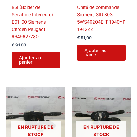
BSI (Boîtier de
Unité de commande
Servitude Intérieure)
Siemens SID 803
E01-00 Siemens
5WS40204E-T 1940YP
Citroën Peugeot
1942Z2
9649627780
€
91,00
€
91,00
Ajouter au
panier
Ajouter au
panier
EN RUPTURE DE
EN RUPTURE DE
STOCK
STOCK