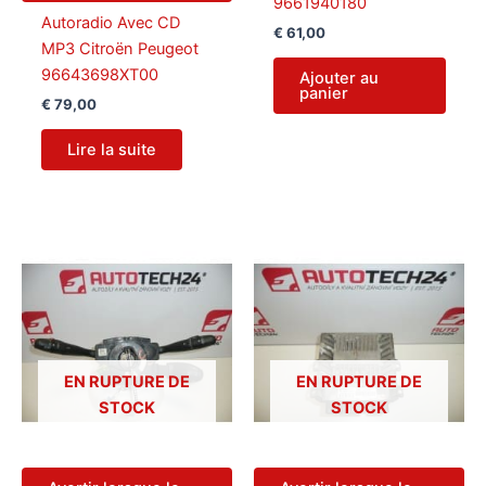
9661940180
Autoradio Avec CD
€
61,00
MP3 Citroën Peugeot
96643698XT00
Ajouter au
panier
€
79,00
Lire la suite
EN RUPTURE DE
EN RUPTURE DE
STOCK
STOCK