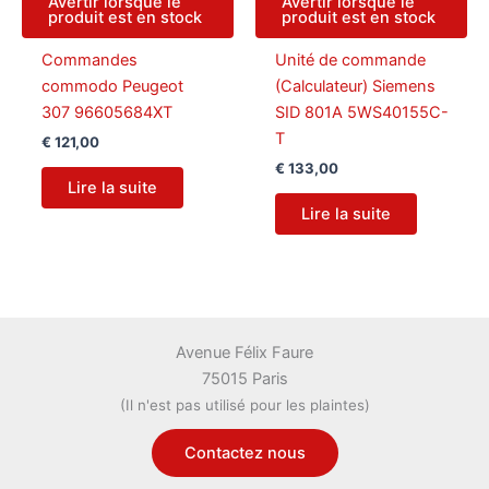
Avertir lorsque le
Avertir lorsque le
produit est en stock
produit est en stock
Commandes
Unité de commande
commodo Peugeot
(Calculateur) Siemens
307 96605684XT
SID 801A 5WS40155C-
T
€
121,00
€
133,00
Lire la suite
Lire la suite
Avenue Félix Faure
75015 Paris
(Il n'est pas utilisé pour les plaintes)
Contactez nous