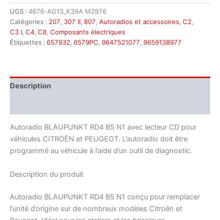
CD
UGS :
4676-AG13_K39A M2976
Citroën
Catégories :
207
,
307 II
,
807
,
Autoradios et accessoires
,
C2
,
Peugeot
C3 I
,
C4
,
C8
,
Composants électriques
9647521077
Étiquettes :
657932
,
6579PC
,
9647521077
,
9659138977
Description
Informations complémentaires
Autoradio BLAUPUNKT RD4 B5 N1 avec lecteur CD pour
véhicules CITROËN et PEUGEOT. L’autoradio doit être
programmé au véhicule à l’aide d’un outil de diagnostic.
Description du produit
Autoradio BLAUPUNKT RD4 B5 N1 conçu pour remplacer
l’unité d’origine sur de nombreux modèles Citroën et