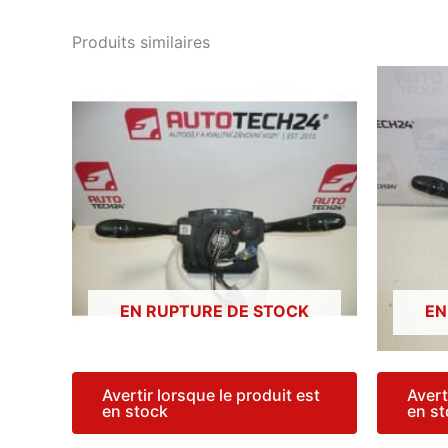
Produits similaires
EN RUPTURE DE STOCK
EN
Avertir lorsque le produit est
Avert
en stock
en s