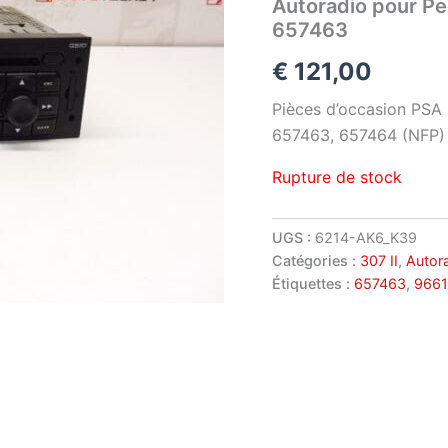
Autoradio pour 
657463
€
121,00
Pièces d’occasion PSA
657463, 657464 (NFP)
Rupture de stock
UGS :
6214-AK6_K39
Catégories :
307 II
,
Autor
Étiquettes :
657463
,
966