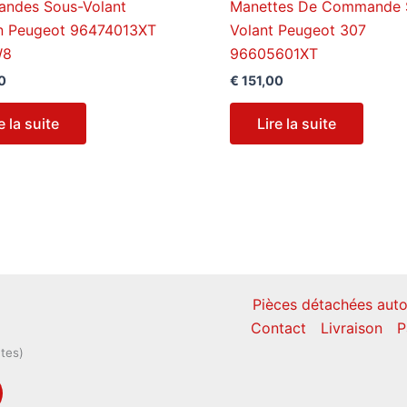
ndes Sous-Volant
Manettes De Commande 
n Peugeot 96474013XT
Volant Peugeot 307
W8
96605601XT
0
€
151,00
e la suite
Lire la suite
Pièces détachées auto
Contact
Livraison
P
ntes)