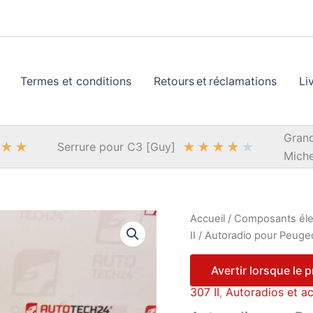
Termes et conditions
Retours et réclamations
Li
Grand
★
★
★
★
★
★
★
Serrure pour C3 [Guy]
Miche
Accueil
/
Composants éle
II
/ Autoradio pour Peug
Avertir lorsque le 
307 II
,
Autoradios et a