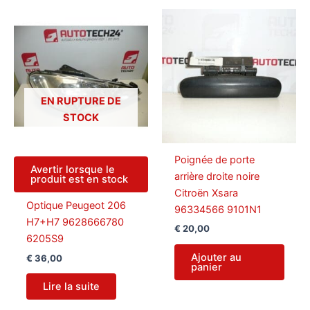
EN RUPTURE DE
STOCK
Poignée de porte
Avertir lorsque le
arrière droite noire
produit est en stock
Citroën Xsara
Optique Peugeot 206
96334566 9101N1
H7+H7 9628666780
€
20,00
6205S9
Ajouter au
€
36,00
panier
Lire la suite