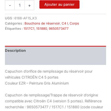
quantité
Ajouter au panier
-
+
de
Couvercle
de
UGS :
6188-AF15_K3
trappe
Catégories :
Bouchons de réservoir
,
C4 I
,
Corps
de
Étiquettes :
1517C1
,
151880
,
9650573477
remplissage
de
réservoir
Citroën
Description
C4
5
Informations complémentaires
portes
9650573477
Capuchon d’orifice de remplissage du réservoir pour
1517C1
EZRC
véhicules CITROËN C4 5 portes
Couleur EZR – Peinture Gris Aluminium
Capuchon de remplissage/Trappe de réservoir d’origine
compatible avec Citroën C4 (version 5 portes). Référence
recherchée : 9650573477 / 1517C1 / 151880 (code couleur