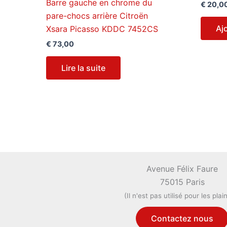
Barre gauche en chrome du
€
20,0
pare-chocs arrière Citroën
Aj
Xsara Picasso KDDC 7452CS
€
73,00
Lire la suite
Avenue Félix Faure
75015 Paris
(Il n'est pas utilisé pour les plai
Contactez nous