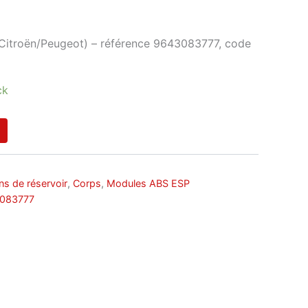
(Citroën/Peugeot) – référence 9643083777, code
ck
s de réservoir
,
Corps
,
Modules ABS ESP
083777