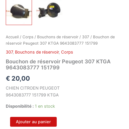
Accueil
/
Corps
/
Bouchons de réservoir
/
307
/ Bouchon de
réservoir Peugeot 307 KTGA 9643083777 151799
307
,
Bouchons de réservoir
,
Corps
Bouchon de réservoir Peugeot 307 KTGA
9643083777 151799
€
20,00
CHIEN CITROEN PEUGEOT
9643083777 151799 KTGA
Disponibilité :
1 en stock
quantité
Ajouter au panier
de