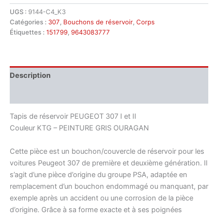
Bouchon
UGS :
9144-C4_K3
de
Catégories :
307
,
Bouchons de réservoir
,
Corps
réservoir
Peugeot
Étiquettes :
151799
,
9643083777
307
KTGA
9643083777
151799
Description
Informations complémentaires
Tapis de réservoir PEUGEOT 307 I et II
Couleur KTG – PEINTURE GRIS OURAGAN
Cette pièce est un bouchon/couvercle de réservoir pour les
voitures Peugeot 307 de première et deuxième génération. Il
s’agit d’une pièce d’origine du groupe PSA, adaptée en
remplacement d’un bouchon endommagé ou manquant, par
exemple après un accident ou une corrosion de la pièce
d’origine. Grâce à sa forme exacte et à ses poignées