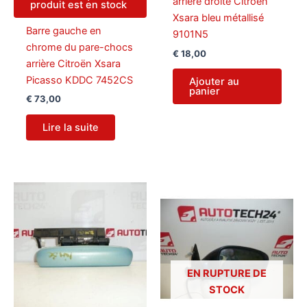
arrière droite Citroën
produit est en stock
Xsara bleu métallisé
Barre gauche en
9101N5
chrome du pare-chocs
€
18,00
arrière Citroën Xsara
Picasso KDDC 7452CS
Ajouter au
panier
€
73,00
Lire la suite
EN RUPTURE DE
STOCK