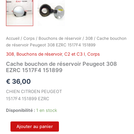
Accueil
/
Corps
/
Bouchons de réservoir
/
308
/ Cache bouchon
de réservoir Peugeot 308 EZRC 1517F4 151899
308
,
Bouchons de réservoir
,
C2 et C3 I
,
Corps
Cache bouchon de réservoir Peugeot 308
EZRC 1517F4 151899
€
36,00
CHIEN CITROEN PEUGEOT
1517F4 151899 EZRC
Disponibilité :
1 en stock
quantité
Ajouter au panier
de