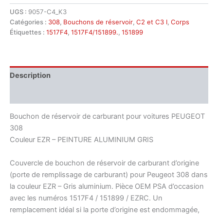
Cache
UGS :
9057-C4_K3
bouchon
Catégories :
308
,
Bouchons de réservoir
,
C2 et C3 I
,
Corps
de
réservoir
Étiquettes :
1517F4
,
1517F4/151899.
,
151899
Peugeot
308
EZRC
1517F4
Description
151899
Informations complémentaires
Bouchon de réservoir de carburant pour voitures PEUGEOT
308
Couleur EZR – PEINTURE ALUMINIUM GRIS
Couvercle de bouchon de réservoir de carburant d’origine
(porte de remplissage de carburant) pour Peugeot 308 dans
la couleur EZR – Gris aluminium. Pièce OEM PSA d’occasion
avec les numéros 1517F4 / 151899 / EZRC. Un
remplacement idéal si la porte d’origine est endommagée,