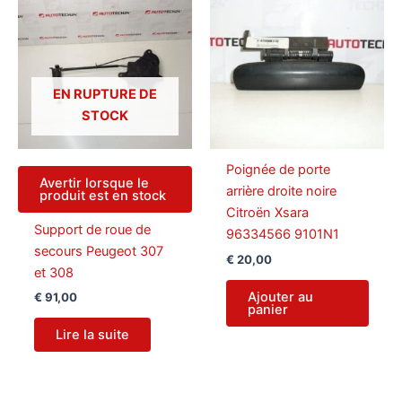
EN RUPTURE DE
STOCK
Poignée de porte
Avertir lorsque le
arrière droite noire
produit est en stock
Citroën Xsara
Support de roue de
96334566 9101N1
secours Peugeot 307
€
20,00
et 308
Ajouter au
€
91,00
panier
Lire la suite