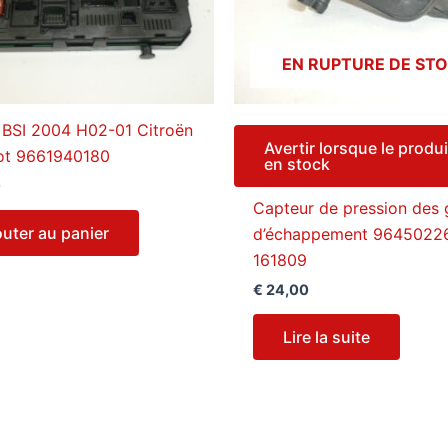
EN RUPTURE DE ST
r BSI 2004 H02-01 Citroën
Avertir lorsque le produi
ot 9661940180
en stock
0
Capteur de pression des 
outer au panier
d’échappement 9645022
161809
€
24,00
Lire la suite