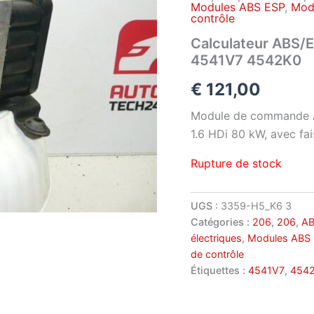
Modules ABS ESP
,
Mod
contrôle
Calculateur ABS/
4541V7 4542K0
€
121,00
Module de commande A
1.6 HDi 80 kW, avec fa
Rupture de stock
UGS :
3359-H5_K6 3
Catégories :
206
,
206
,
AB
électriques
,
Modules ABS
de contrôle
Étiquettes :
4541V7
,
454