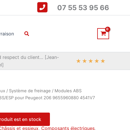
07 55 53 95 66
Rechercher
vraison
 respect du client… [Jean-
★
★
★
★
★
l]
eux
/
Système de freinage
/
Modules ABS
ABS/ESP pour Peugeot 206 9655960880 4541V7
produit est en stock
Châssis et essieux
,
Composants électriques
,