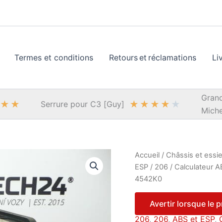
Termes et conditions
Retours et réclamations
Li
Grand
★
★
★
★
★
★
★
Serrure pour C3 [Guy]
Miche
Accueil
/
Châssis et essi
ESP
/
206
/ Calculateur 
4542K0
Avertir lorsque le 
206
,
206
,
ABS et ESP
,