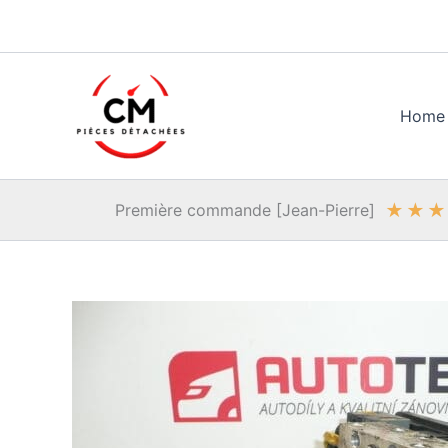
Aller
au
contenu
Home
★
★
★
Première commande [Jean-Pierre]