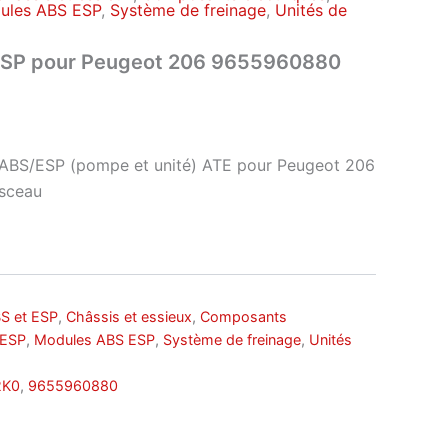
ules ABS ESP
,
Système de freinage
,
Unités de
ESP pour Peugeot 206 9655960880
BS/ESP (pompe et unité) ATE pour Peugeot 206
isceau
S et ESP
,
Châssis et essieux
,
Composants
 ESP
,
Modules ABS ESP
,
Système de freinage
,
Unités
2K0
,
9655960880