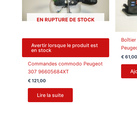
EN RUPTURE DE STOCK
Boîtie
Avertir lorsque le produit est
Peuge
en stock
€
61,0
Commandes commodo Peugeot
Aj
307 96605684XT
€
121,00
Lire la suite