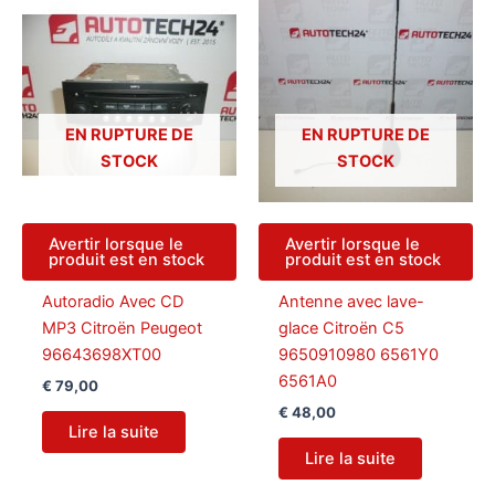
EN RUPTURE DE
EN RUPTURE DE
STOCK
STOCK
Avertir lorsque le
Avertir lorsque le
produit est en stock
produit est en stock
Autoradio Avec CD
Antenne avec lave-
MP3 Citroën Peugeot
glace Citroën C5
96643698XT00
9650910980 6561Y0
6561A0
€
79,00
€
48,00
Lire la suite
Lire la suite