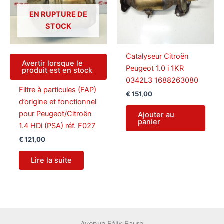
EN RUPTURE DE
STOCK
Catalyseur Citroën
Avertir lorsque le
Peugeot 1.0 i 1KR
produit est en stock
0342L3 1688263080
Filtre à particules (FAP)
€
151,00
d’origine et fonctionnel
pour Peugeot/Citroën
Ajouter au
panier
1.4 HDi (PSA) réf. F027
€
121,00
Lire la suite
Avenue Félix Faure