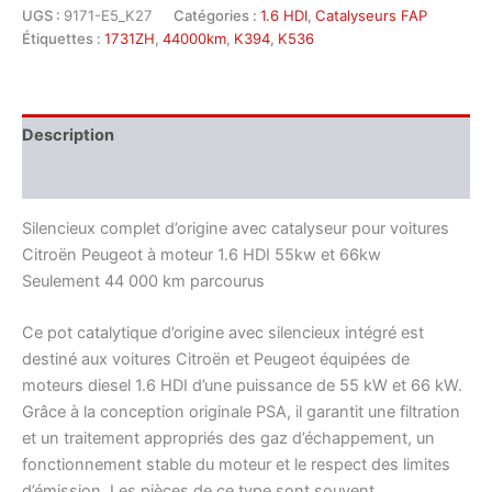
UGS :
9171-E5_K27
Catégories :
1.6 HDI
,
Catalyseurs FAP
Étiquettes :
1731ZH
,
44000km
,
K394
,
K536
Description
Informations complémentaires
Silencieux complet d’origine avec catalyseur pour voitures
Citroën Peugeot à moteur 1.6 HDI 55kw et 66kw
Seulement 44 000 km parcourus
Ce pot catalytique d’origine avec silencieux intégré est
destiné aux voitures Citroën et Peugeot équipées de
moteurs diesel 1.6 HDI d’une puissance de 55 kW et 66 kW.
Grâce à la conception originale PSA, il garantit une filtration
et un traitement appropriés des gaz d’échappement, un
fonctionnement stable du moteur et le respect des limites
d’émission. Les pièces de ce type sont souvent