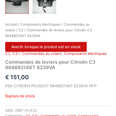
Accueil
/
Composants électriques
/
Commandes au
volant
/
C2
/ Commandes de leviers pour Citroën C3
96488214XT 6239VA
Avertir lorsque le produit est en stock
C2
,
C3 I
,
Commandes au volant
,
Composants électriques
Commandes de leviers pour Citroën C3
96488214XT 6239VA
€
151,00
PSA CITROEN PEUGEOT 96488214XT 6239VA NFP
Rupture de stock
UGS :
2967-A1_K32
Catégories :
C2
,
C3 I
,
Commandes au volant
,
Composants