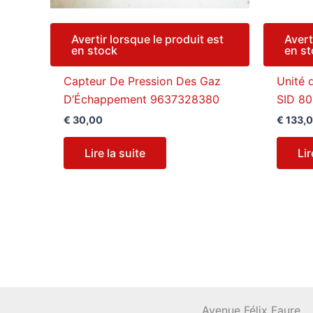
Avertir lorsque le produit est
Avert
en stock
en s
Capteur De Pression Des Gaz
Unité
D’Échappement 9637328380
SID 8
€
30,00
€
133,
Lire la suite
Lir
Avenue Félix Faure