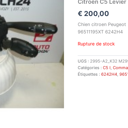
Citroën C5 Levi
€
200,00
Chien citroen Peugeot
96511195XT 6242H4
Rupture de stock
UGS :
2995-A2_K32 M29
Catégories :
C5 I
,
Comman
Étiquettes :
6242H4
,
965