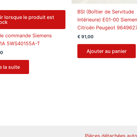
BSI (Boîtier de Servitude
ir lorsque le produit est
Intérieure) E01-00 Sieme
tock
Citroën Peugeot 964962
 de commande Siemens
€
91,00
01A 5WS40155A-T
Ajouter au panier
00
e la suite
Pièces détachées auto