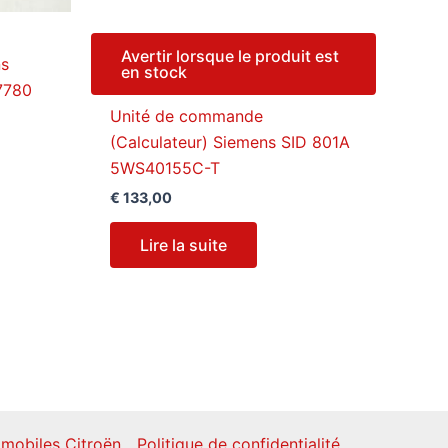
Avertir lorsque le produit est
ns
en stock
7780
Unité de commande
(Calculateur) Siemens SID 801A
5WS40155C-T
€
133,00
Lire la suite
mobiles Citroën
Politique de confidentialité