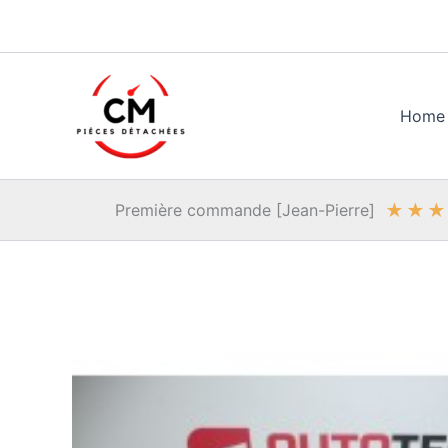
Aller
au
contenu
Home
★
★
★
Première commande [Jean-Pierre]