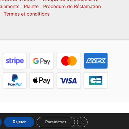
aiements
Plainte
Procédure de Réclamation
Termes et conditions
Fermer la bannière des c
Rejeter
Paramètres