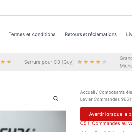
Termes et conditions
Retours et réclamations
Li
Grand
★
★
★
★
★
★
★
Serrure pour C3 [Guy]
Miche
Accueil
/
Composants éle
Levier Commandes 9651
Avertir lorsque le 
C5 I
,
Commandes au vo