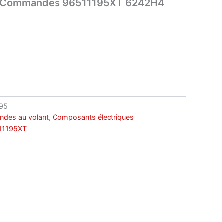
er Commandes 96511195XT 6242H4
95
des au volant
,
Composants électriques
11195XT