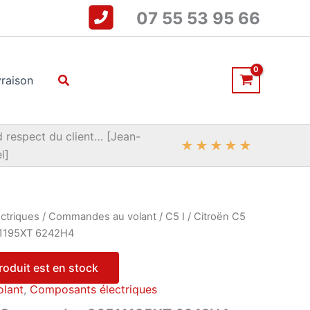
07 55 53 95 66
Rechercher
vraison
 respect du client… [Jean-
★
★
★
★
★
l]
ctriques
/
Commandes au volant
/
C5 I
/ Citroën C5
1195XT 6242H4
produit est en stock
lant
,
Composants électriques