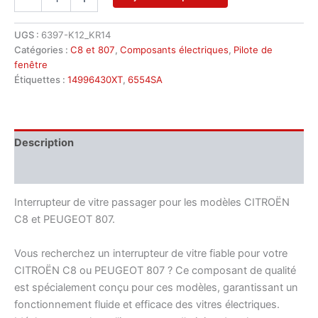
de
Interrupteur
de
UGS :
6397-K12_KR14
lève-
Catégories :
C8 et 807
,
Composants électriques
,
Pilote de
vitre
fenêtre
passager
Étiquettes :
14996430XT
,
6554SA
d'occasion
pour
Citroën
C8
Description
/
Peugeot
Informations complémentaires
807
-
Interrupteur de vitre passager pour les modèles CITROËN
réf.
14996430XT,
C8 et PEUGEOT 807.
6554SA
Vous recherchez un interrupteur de vitre fiable pour votre
CITROËN C8 ou PEUGEOT 807 ? Ce composant de qualité
est spécialement conçu pour ces modèles, garantissant un
fonctionnement fluide et efficace des vitres électriques.