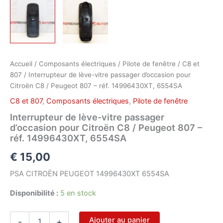
Accueil
/
Composants électriques
/
Pilote de fenêtre
/
C8 et
807
/ Interrupteur de lève-vitre passager d’occasion pour
Citroën C8 / Peugeot 807 – réf. 14996430XT, 6554SA
C8 et 807
,
Composants électriques
,
Pilote de fenêtre
Interrupteur de lève-vitre passager
d’occasion pour Citroën C8 / Peugeot 807 –
réf. 14996430XT, 6554SA
€
15,00
PSA CITROËN PEUGEOT 14996430XT 6554SA
Disponibilité :
5 en stock
quantité
Ajouter au panier
-
+