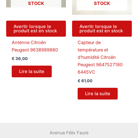
STOCK
STOCK
Avertir lorsque le
Avertir lorsque le
produit est en stock
produit est en stock
Antenne Citroën
Capteur de
Peugeot 9638989880
température et
d’humidité Citroën
€
36,00
Peugeot 9647527180
Lire la suite
6445VC
€
61,00
Lire la suite
Avenue Félix Faure