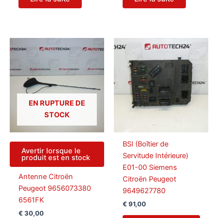
EN RUPTURE DE
STOCK
BSI (Boîtier de
Avertir lorsque le
Servitude Intérieure)
produit est en stock
E01-00 Siemens
Antenne Citroën
Citroën Peugeot
Peugeot 9656073380
9649627780
6561FK
€
91,00
€
30,00