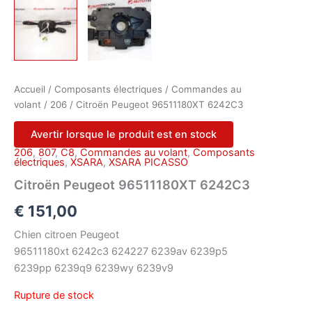
Accueil
/
Composants électriques
/
Commandes au
volant
/
206
/ Citroën Peugeot 96511180XT 6242C3
Avertir lorsque le produit est en stock
206
,
807
,
C8
,
Commandes au volant
,
Composants
électriques
,
XSARA
,
XSARA PICASSO
Citroën Peugeot 96511180XT 6242C3
€
151,00
Chien citroen Peugeot
96511180xt 6242c3 624227 6239av 6239p5
6239pp 6239q9 6239wy 6239v9
Rupture de stock