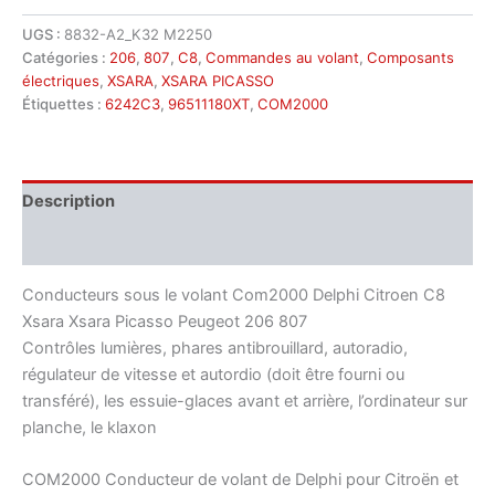
UGS :
8832-A2_K32 M2250
Catégories :
206
,
807
,
C8
,
Commandes au volant
,
Composants
électriques
,
XSARA
,
XSARA PICASSO
Étiquettes :
6242C3
,
96511180XT
,
COM2000
Description
Informations complémentaires
Conducteurs sous le volant Com2000 Delphi Citroen C8
Xsara Xsara Picasso Peugeot 206 807
Contrôles lumières, phares antibrouillard, autoradio,
régulateur de vitesse et autordio (doit être fourni ou
transféré), les essuie-glaces avant et arrière, l’ordinateur sur
planche, le klaxon
COM2000 Conducteur de volant de Delphi pour Citroën et