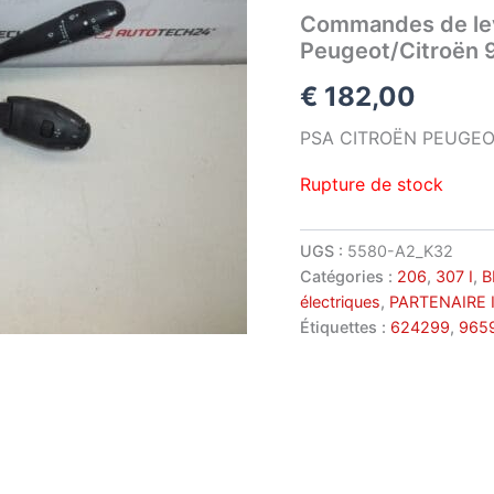
Commandes de lev
Peugeot/Citroën
€
182,00
PSA CITROËN PEUGEO
Rupture de stock
UGS :
5580-A2_K32
Catégories :
206
,
307 I
,
B
électriques
,
PARTENAIRE I
Étiquettes :
624299
,
965