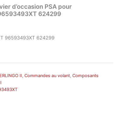
ier d’occasion PSA pour
 96593493XT 624299
T 96593493XT 624299
ERLINGO II
,
Commandes au volant
,
Composants
I
93493XT