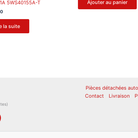
Ajouter au panier
01A 5WS40155A-T
00
e la suite
Pièces détachées auto
Contact
Livraison
P
ntes)