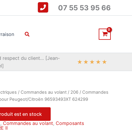
07 55 53 95 66
Rechercher
vraison
 respect du client… [Jean-
★
★
★
★
★
l]
ctriques
/
Commandes au volant
/
206
/ Commandes
A pour Peugeot/Citroën 96593493XT 624299
produit est en stock
I
,
Commandes au volant
,
Composants
E II