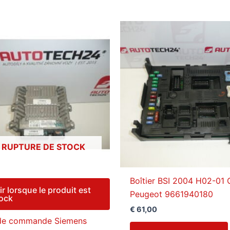
 RUPTURE DE STOCK
Boîtier BSI 2004 H02-01 
ir lorsque le produit est
Peugeot 9661940180
tock
€
61,00
 de commande Siemens