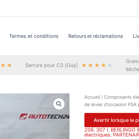
Termes et conditions
Retours et réclamations
Li
Grand
★
★
★
★
★
★
★
Serrure pour C3 [Guy]
Miche
Accueil
/
Composants éle
de levier d’occasion PS
Avertir lorsque le 
206
,
307 I
,
BERLINGO I
électriques
,
PARTENAIR