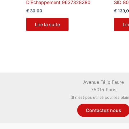
D’Échappement 9637328380
SID 8
€
30,00
€
133,
Lire la suite
Lir
Avenue Félix Faure
75015 Paris
(Il n'est pas utilisé pour les plai
Contactez nous