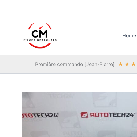
Aller
au
contenu
Home
★
★
★
Première commande [Jean-Pierre]