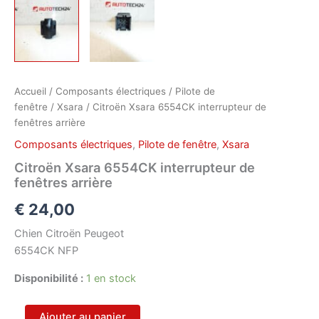
Accueil
/
Composants électriques
/
Pilote de
fenêtre
/
Xsara
/ Citroën Xsara 6554CK interrupteur de
fenêtres arrière
Composants électriques
,
Pilote de fenêtre
,
Xsara
Citroën Xsara 6554CK interrupteur de
fenêtres arrière
€
24,00
Chien Citroën Peugeot
6554CK NFP
Disponibilité :
1 en stock
quantité
Ajouter au panier