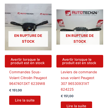
EN RUPTURE DE
EN RUPTURE DE
STOCK
STOCK
Avertir lorsque le
Avertir lorsque le
produit est en stock
produit est en stock
Commandes Sous-
Leviers de commande
Volant Citroën Peugeot
sous volant Peugeot
96474013XT 6239W8
307 96530931XT
624225
€
151,00
€
151,00
Lire la suite
Lire la suite