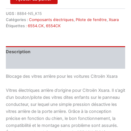
de
Citroën
UGS :
8884-N5_K15
Xsara
Catégories :
Composants électriques
,
Pilote de fenêtre
,
Xsara
6554CK
interrupteur
Étiquettes :
6554.CK
,
6554CK
de
fenêtres
arrière
Description
Informations complémentaires
Blocage des vitres arrière pour les voitures Citroën Xsara
Vitres électriques arrière d’origine pour Citroën Xsara. Il s’agit
d’un bouton/pilote des vitres dites enfants sur le panneau
conducteur, sur lequel une simple pression désactive les
vitres arrière de la porte arrière. Grâce à la conception
précise en fonction du chien, le bon fonctionnement, la
compatibilité et le montage sans problème sont assurés.