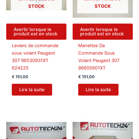
STOCK
STOCK
Avertir lorsque le
Avertir lorsque le
produit est en stock
produit est en stock
Leviers de commande
Manettes De
sous volant Peugeot
Commande Sous
307 96530931XT
Volant Peugeot 307
624225
96605601XT
€
151,00
€
151,00
Lire la suite
Lire la suite