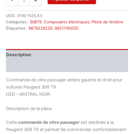
-
+
de
Commande
de
UGS :
9190-N26_K5
vitre
Catégories :
308T9
,
Composants électriques
,
Pilote de fenêtre
passager
Étiquettes :
96762292ZD
,
98217900ZD
Peugeot
308
T9
96762292ZD
Description
cadre
98217900ZD
Informations complémentaires
Commande de vitre passager arrière gauche et droit pour
voitures Peugeot 308 T9
HZD – MISTRAL NOIR
Description de la pièce
Cette
commande de vitre passager
est destinée à la
Peugeot 308 T9 et permet de commander confortablement