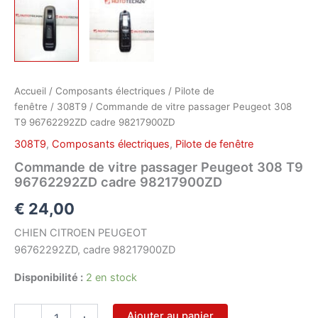
Accueil
/
Composants électriques
/
Pilote de
fenêtre
/
308T9
/ Commande de vitre passager Peugeot 308
T9 96762292ZD cadre 98217900ZD
308T9
,
Composants électriques
,
Pilote de fenêtre
Commande de vitre passager Peugeot 308 T9
96762292ZD cadre 98217900ZD
€
24,00
CHIEN CITROEN PEUGEOT
96762292ZD, cadre 98217900ZD
Disponibilité :
2 en stock
quantité
Ajouter au panier