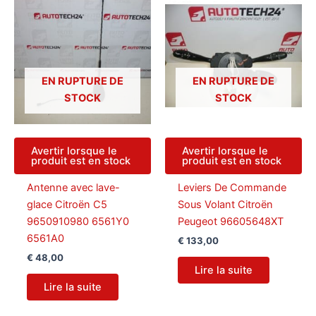
EN RUPTURE DE
EN RUPTURE DE
STOCK
STOCK
Avertir lorsque le
Avertir lorsque le
produit est en stock
produit est en stock
Antenne avec lave-
Leviers De Commande
glace Citroën C5
Sous Volant Citroën
9650910980 6561Y0
Peugeot 96605648XT
6561A0
€
133,00
€
48,00
Lire la suite
Lire la suite