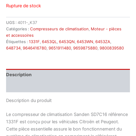
Rupture de stock
UGS :
4011-_K37
Catégories :
Compresseurs de climatisation
,
Moteur - pièces
et accessoires
Étiquettes :
1331F
,
6453QL
,
6453QN
,
6453WN
,
6453ZA
,
648734
,
9646416780
,
9651911480
,
9659875880
,
9800839580
Description
Informations complémentaires
Description du produit
Le compresseur de climatisation Sanden SD7C16 référence
1331F est conçu pour les véhicules Citroën et Peugeot.
Cette pièce essentielle assure le bon fonctionnement du