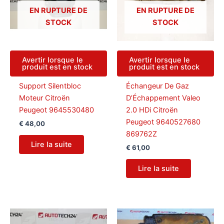
EN RUPTURE DE
EN RUPTURE DE
STOCK
STOCK
Avertir lorsque le
Avertir lorsque le
produit est en stock
produit est en stock
Support Silentbloc
Échangeur De Gaz
Moteur Citroën
D’Échappement Valeo
Peugeot 9645530480
2.0 HDi Citroën
Peugeot 9640527680
€
48,00
869762Z
Lire la suite
€
61,00
Lire la suite