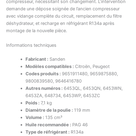
compresseur, nécessitant son changement. L’intervention
demande une dépose soignée de l’ancien compresseur
avec vidange complète du circuit, remplacement du filtre
déshydrateur, et recharge en réfrigérant R134a après
montage de la nouvelle pièce.
Informations techniques
Fabricant :
Sanden
Modèles compatibles :
Citroën, Peugeot
Codes produits :
9651911480, 9659875880,
9800839580, 9646416780
Autres numéros :
6453QL, 6453QN, 6453WN,
6453ZA, 648734, 6453WP, 6453ZC
Poids :
7,1 kg
Diamètre de la poulie :
119 mm
Volume :
135 cm³
Huile recommandée :
PAG 46
Type de réfrigérant :
R134a