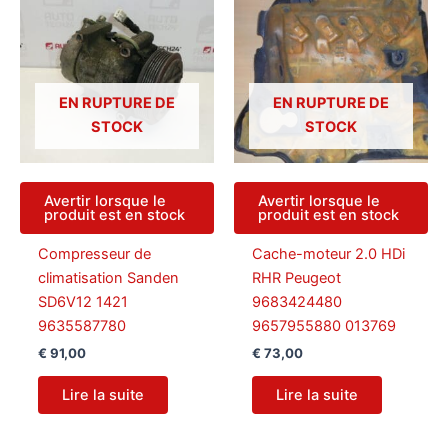
EN RUPTURE DE
EN RUPTURE DE
STOCK
STOCK
Avertir lorsque le
Avertir lorsque le
produit est en stock
produit est en stock
Compresseur de
Cache-moteur 2.0 HDi
climatisation Sanden
RHR Peugeot
SD6V12 1421
9683424480
9635587780
9657955880 013769
€
91,00
€
73,00
Lire la suite
Lire la suite