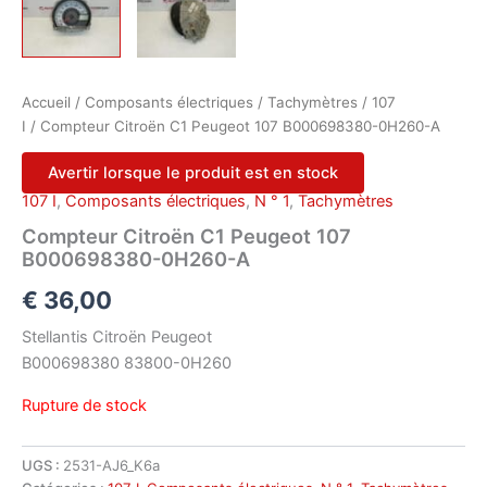
Accueil
/
Composants électriques
/
Tachymètres
/
107
I
/ Compteur Citroën C1 Peugeot 107 B000698380-0H260-A
Avertir lorsque le produit est en stock
107 I
,
Composants électriques
,
N ° 1
,
Tachymètres
Compteur Citroën C1 Peugeot 107
B000698380-0H260-A
€
36,00
Stellantis Citroën Peugeot
B000698380 83800-0H260
Rupture de stock
UGS :
2531-AJ6_K6a