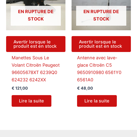
EN RUPTURE DE
EN RUPTURE DE
STOCK
STOCK
Avertir lorsque le
Avertir lorsque le
produit est en stock
produit est en stock
Manettes Sous Le
Antenne avec lave-
Volant Citroën Peugeot
glace Citroën C5
96605678XT 6239Q0
9650910980 6561Y0
624232 6242XX
6561A0
€
121,00
€
48,00
Lire la suite
Lire la suite