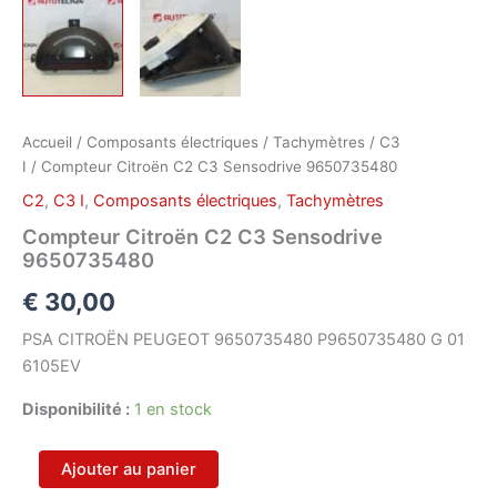
Accueil
/
Composants électriques
/
Tachymètres
/
C3
I
/ Compteur Citroën C2 C3 Sensodrive 9650735480
C2
,
C3 I
,
Composants électriques
,
Tachymètres
Compteur Citroën C2 C3 Sensodrive
9650735480
€
30,00
PSA CITROËN PEUGEOT 9650735480 P9650735480 G 01
6105EV
Disponibilité :
1 en stock
quantité
Ajouter au panier
de