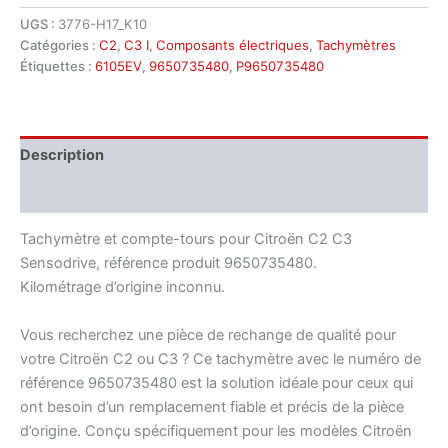
Compteur
UGS :
3776-H17_K10
Citroën
Catégories :
C2
,
C3 I
,
Composants électriques
,
Tachymètres
C2
C3
Étiquettes :
6105EV
,
9650735480
,
P9650735480
Sensodrive
9650735480
Description
Informations complémentaires
Tachymètre et compte-tours pour Citroën C2 C3
Sensodrive, référence produit 9650735480.
Kilométrage d’origine inconnu.
Vous recherchez une pièce de rechange de qualité pour
votre Citroën C2 ou C3 ? Ce tachymètre avec le numéro de
référence 9650735480 est la solution idéale pour ceux qui
ont besoin d’un remplacement fiable et précis de la pièce
d’origine. Conçu spécifiquement pour les modèles Citroën