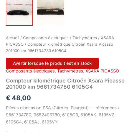
Accueil
/
Composants électriques
/
Tachymètres
/
XSARA
PICASSO
/ Compteur kilométrique Citroën Xsara Picasso
201000 km 9661734780 6105G4
Avertir lorsque le produit est en stock
Composants électriques
,
Tachymètres
,
XSARA PICASSO
Compteur kilométrique Citroën Xsara Picasso
201000 km 9661734780 6105G4
€
48,00
Pièces d’occasion PSA (Citroën, Peugeot) — références :
9661734780, 9652496780, 6105G3, 6105AK, 6105VZ,
6105G4, 6105AJ, 6105VY