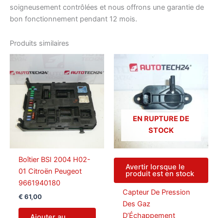
soigneusement contrôlées et nous offrons une garantie de
bon fonctionnement pendant 12 mois.
Produits similaires
EN RUPTURE DE
STOCK
Boîtier BSI 2004 H02-
Avertir lorsque le
01 Citroën Peugeot
produit est en stock
9661940180
Capteur De Pression
€
61,00
Des Gaz
D’Échappement
Ajouter au