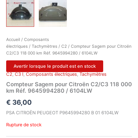
Accueil
/
Composants
électriques
/
Tachymètres
/
C2
/ Compteur Sagem pour Citroën
C2/C3 118 000 km Réf. 9645994280 / 6104LW
Avertir lorsque le produit est en stock
C2
,
C3 I
,
Composants électriques
,
Tachymètres
Compteur Sagem pour Citroën C2/C3 118 000
km Réf. 9645994280 / 6104LW
€
36,00
PSA CITROËN PEUGEOT P9645994280 B 01 6104LW
Rupture de stock