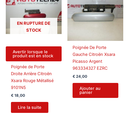
EN RUPTURE DE
STOCK
Poignée De Porte
Avertir lorsque le
Gauche Citroën Xsara
produit est en stock
Picasso Argent
Poignée de Porte
963334327 EZRC
Droite Arrière Citroën
€
24,00
Xsara Rouge Métallisé
9101N5
Ajouter au
panier
€
18,00
Lire la suite