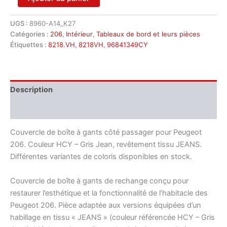
de
Couvercle
UGS :
8960-A14_K27
de
Catégories :
206
,
Intérieur
,
Tableaux de bord et leurs pièces
boîte
à
Étiquettes :
8218.VH
,
8218VH
,
96841349CY
gants
passager
Peugeot
206
Description
96841349CY
8218VH
Informations complémentaires
Couvercle de boîte à gants côté passager pour Peugeot
206. Couleur HCY – Gris Jean, revêtement tissu JEANS.
Différentes variantes de coloris disponibles en stock.
Couvercle de boîte à gants de rechange conçu pour
restaurer l’esthétique et la fonctionnalité de l’habitacle des
Peugeot 206. Pièce adaptée aux versions équipées d’un
habillage en tissu « JEANS » (couleur référencée HCY – Gris