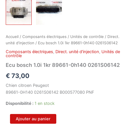
Accueil
/
Composants électriques
/
Unités de contrôle
/
Direct.
unité d'injection
/ Ecu bosch 1.0i 1kr 89661-0h140 0261S06142
Composants électriques
,
Direct. unité d'injection
,
Unités de
contrôle
Ecu bosch 1.0i 1kr 89661-0h140 0261S06142
€
73,00
Chien citroen Peugeot
89661-0H140 0261S06142 B000577080 PNF
Disponibilité :
1 en stock
quantité
Ajouter au panier
de
Ecu