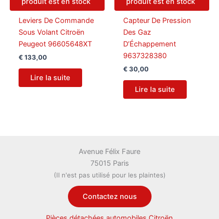
produit est en stock
produit est en stock
Leviers De Commande
Capteur De Pression
Sous Volant Citroën
Des Gaz
Peugeot 96605648XT
D’Échappement
9637328380
€
133,00
€
30,00
Lire la suite
Lire la suite
Avenue Félix Faure
75015 Paris
(Il n'est pas utilisé pour les plaintes)
Contactez nous
Pièces détachées automobiles Citroën