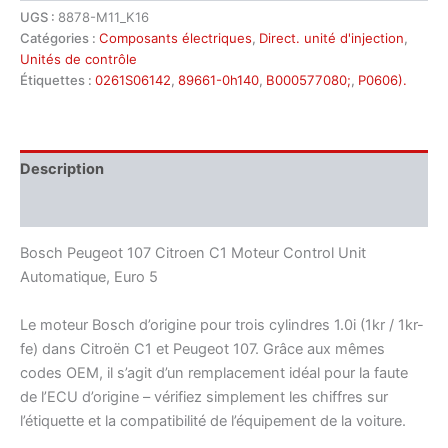
UGS :
8878-M11_K16
bosch
Catégories :
Composants électriques
,
Direct. unité d'injection
,
1.0i
1kr
Unités de contrôle
89661-
Étiquettes :
0261S06142
,
89661-0h140
,
B000577080;
,
P0606).
0h140
0261S06142
Description
Informations complémentaires
Bosch Peugeot 107 Citroen C1 Moteur Control Unit
Automatique, Euro 5
Le moteur Bosch d’origine pour trois cylindres 1.0i (1kr / 1kr-
fe) dans Citroën C1 et Peugeot 107. Grâce aux mêmes
codes OEM, il s’agit d’un remplacement idéal pour la faute
de l’ECU d’origine – vérifiez simplement les chiffres sur
l’étiquette et la compatibilité de l’équipement de la voiture.