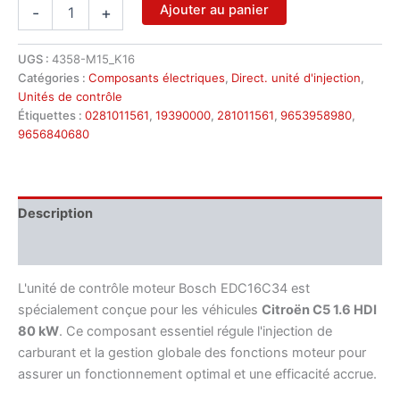
quantité
Ajouter au panier
-
+
de
Calculateur
moteur
UGS :
4358-M15_K16
Bosch
Catégories :
Composants électriques
,
Direct. unité d'injection
,
EDC16C34
Unités de contrôle
pour
Étiquettes :
0281011561
,
19390000
,
281011561
,
9653958980
,
Citroën
9656840680
-
réf.
0281011561
/
Description
9656840680
Informations complémentaires
L'unité de contrôle moteur Bosch EDC16C34 est
spécialement conçue pour les véhicules
Citroën C5 1.6 HDI
80 kW
. Ce composant essentiel régule l'injection de
carburant et la gestion globale des fonctions moteur pour
assurer un fonctionnement optimal et une efficacité accrue.