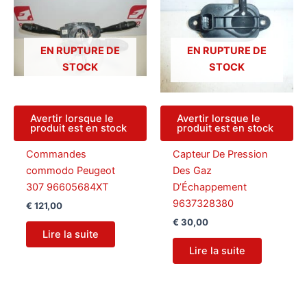
EN RUPTURE DE
EN RUPTURE DE
STOCK
STOCK
Avertir lorsque le
Avertir lorsque le
produit est en stock
produit est en stock
Commandes
Capteur De Pression
commodo Peugeot
Des Gaz
307 96605684XT
D’Échappement
9637328380
€
121,00
€
30,00
Lire la suite
Lire la suite