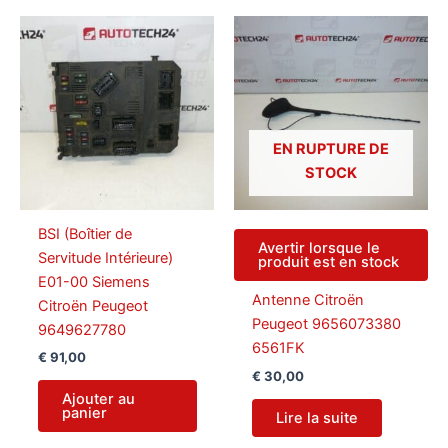
EN RUPTURE DE
STOCK
BSI (Boîtier de
Avertir lorsque le
Servitude Intérieure)
produit est en stock
E01-00 Siemens
Antenne Citroën
Citroën Peugeot
Peugeot 9656073380
9649627780
6561FK
€
91,00
€
30,00
Ajouter au
panier
Lire la suite