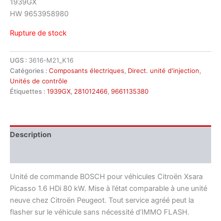
1939GX
HW 9653958980
Rupture de stock
UGS :
3616-M21_K16
Catégories :
Composants électriques
,
Direct. unité d'injection
,
Unités de contrôle
Étiquettes :
1939GX
,
281012466
,
9661135380
Description
Informations complémentaires
Unité de commande BOSCH pour véhicules Citroën Xsara
Picasso 1.6 HDi 80 kW. Mise à l’état comparable à une unité
neuve chez Citroën Peugeot. Tout service agréé peut la
flasher sur le véhicule sans nécessité d’IMMO FLASH.