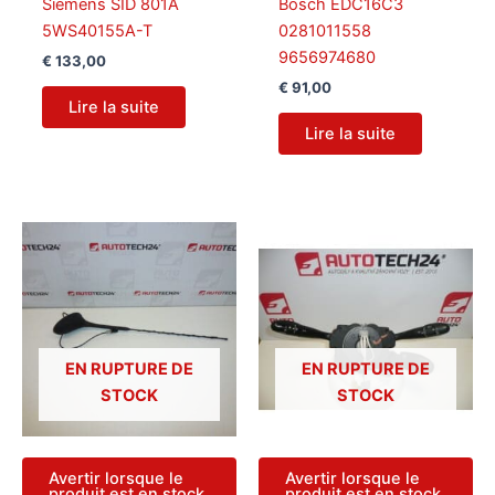
Siemens SID 801A
Bosch EDC16C3
5WS40155A-T
0281011558
9656974680
€
133,00
€
91,00
Lire la suite
Lire la suite
EN RUPTURE DE
EN RUPTURE DE
STOCK
STOCK
Avertir lorsque le
Avertir lorsque le
produit est en stock
produit est en stock