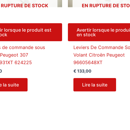
 RUPTURE DE STOCK
EN RUPTURE DE ST
ir lorsque le produit est
Avertir lorsque le produi
tock
en stock
s de commande sous
Leviers De Commande S
 Peugeot 307
Volant Citroën Peugeot
931XT 624225
96605648XT
0
€
133,00
e la suite
Lire la suite