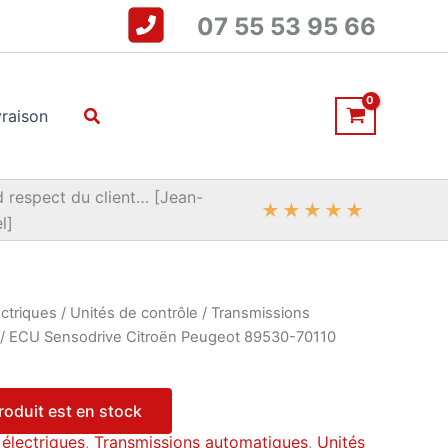
07 55 53 95 66
Rechercher
vraison
 respect du client… [Jean-
★
★
★
★
★
l]
ctriques
/
Unités de contrôle
/
Transmissions
/ ECU Sensodrive Citroën Peugeot 89530-70110
produit est en stock
électriques
,
Transmissions automatiques
,
Unités