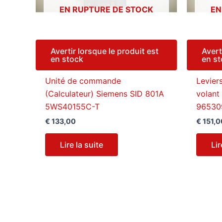
EN RUPTURE DE STOCK
EN
Avertir lorsque le produit est
Avert
en stock
en s
Unité de commande
Levier
(Calculateur) Siemens SID 801A
volant
5WS40155C-T
96530
€
133,00
€
151,0
Lire la suite
Lir