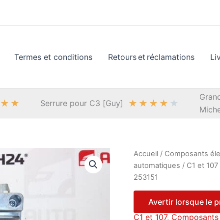
Termes et conditions
Retours et réclamations
Li
Grand
★
★
★
★
★
★
★
Serrure pour C3 [Guy]
Miche
Accueil
/
Composants éle
automatiques
/
C1 et 107
253151
Avertir lorsque le 
C1 et 107
,
Composants 