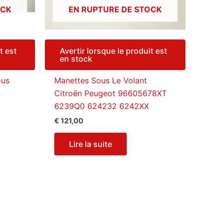
OCK
EN RUPTURE DE STOCK
t est
Avertir lorsque le produit est
en stock
ous
Manettes Sous Le Volant
Citroën Peugeot 96605678XT
6239Q0 624232 6242XX
€
121,00
Lire la suite