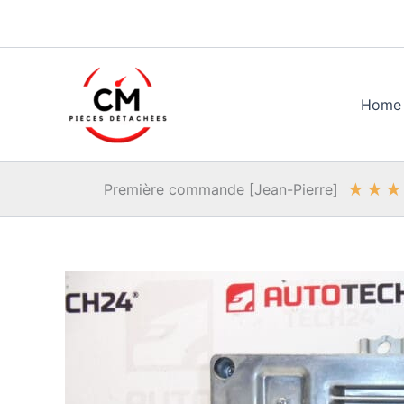
Aller
au
contenu
Home
★
★
★
Première commande [Jean-Pierre]