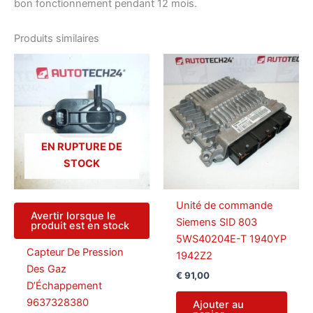
bon fonctionnement pendant 12 mois.
Produits similaires
EN RUPTURE DE
STOCK
Unité de commande
Avertir lorsque le
Siemens SID 803
produit est en stock
5WS40204E-T 1940YP
Capteur De Pression
1942Z2
Des Gaz
€
91,00
D’Échappement
9637328380
Ajouter au