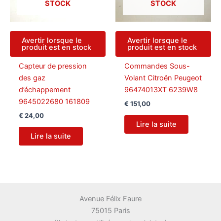
STOCK
STOCK
Avertir lorsque le
Avertir lorsque le
produit est en stock
produit est en stock
Capteur de pression
Commandes Sous-
des gaz
Volant Citroën Peugeot
d’échappement
96474013XT 6239W8
9645022680 161809
€
151,00
€
24,00
Lire la suite
Lire la suite
Avenue Félix Faure
75015 Paris