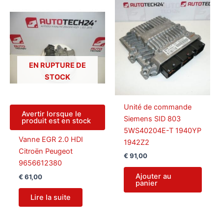
EN RUPTURE DE
STOCK
Unité de commande
Avertir lorsque le
Siemens SID 803
produit est en stock
5WS40204E-T 1940YP
Vanne EGR 2.0 HDI
1942Z2
Citroën Peugeot
€
91,00
9656612380
Ajouter au
€
61,00
panier
Lire la suite