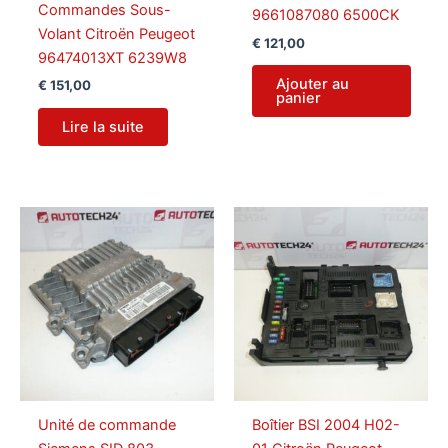
Commandes Sous-
9661087080 6500CK
Volant Citroën Peugeot
€
121,00
96474013XT 6239W8
Ajouter au
€
151,00
panier
Lire la suite
Unité de commande
Boîtier BSI 2004 H02-