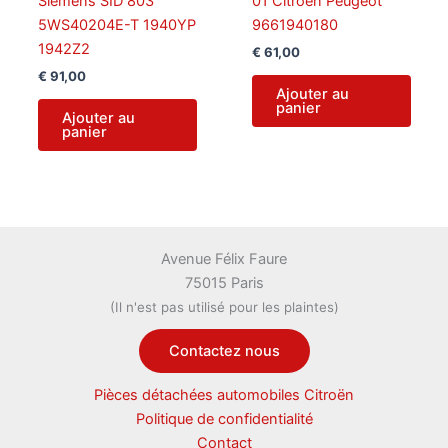
Siemens SID 803
01 Citroën Peugeot
5WS40204E-T 1940YP
9661940180
1942Z2
€
61,00
€
91,00
Ajouter au
panier
Ajouter au
panier
Avenue Félix Faure
75015 Paris
(Il n'est pas utilisé pour les plaintes)
Contactez nous
Pièces détachées automobiles Citroën
Politique de confidentialité
Contact