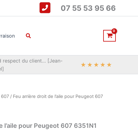
07 55 53 95 66
Rechercher
vraison
 respect du client… [Jean-
★
★
★
★
★
l]
/
607
/ Feu arrière droit de l’aile pour Peugeot 607
de l’aile pour Peugeot 607 6351N1