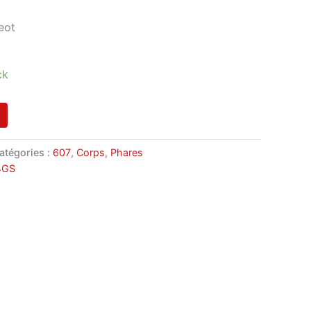
eot
ck
atégories :
607
,
Corps
,
Phares
4GS