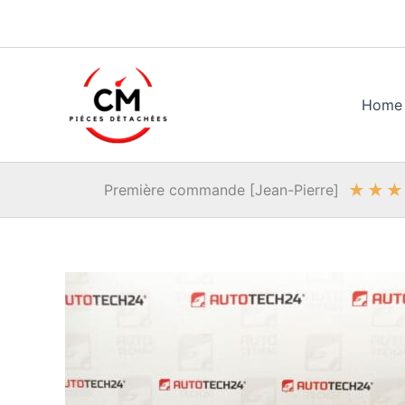
Aller
au
contenu
Home
★
★
★
Première commande [Jean-Pierre]