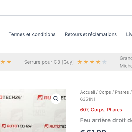
Termes et conditions
Retours et réclamations
Li
Grand
★
★
★
★
★
★
★
Serrure pour C3 [Guy]
Miche
Accueil
/
Corps
/
Phares
6351N1
607
,
Corps
,
Phares
Feu arrière droit 