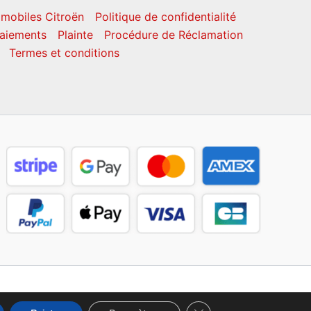
mobiles Citroën
Politique de confidentialité
aiements
Plainte
Procédure de Réclamation
Termes et conditions
Fermer la bannière des c