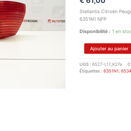
€
61,00
Stellantis Citroën Peug
6351N1 NFP
Disponibilité :
1 en sto
quantité
Ajouter au panier
de
Feu
arrière
UGS :
6527-L17_K27a
C
droit
Étiquettes :
6351N1
,
653
de
l'aile
pour
Peugeot
607
6351N1