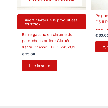
Poigné
Avertir lorsque le produit est
C5 II 
en stock
LUCIF
Barre gauche en chrome du
€
30,0
pare-chocs arrière Citroën
Aj
Xsara Picasso KDDC 7452CS
€
73,00
Lire la suite