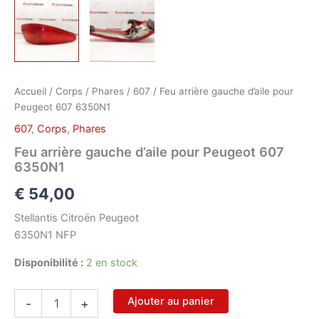
Accueil
/
Corps
/
Phares
/
607
/ Feu arrière gauche d’aile pour
Peugeot 607 6350N1
607
,
Corps
,
Phares
Feu arrière gauche d’aile pour Peugeot 607
6350N1
€
54,00
Stellantis Citroën Peugeot
6350N1 NFP
Disponibilité :
2 en stock
quantité
Ajouter au panier
-
+
de