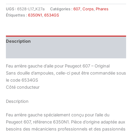
Feu
arrière
UGS :
6528-L17_K27a
Catégories :
607
,
Corps
,
Phares
gauche
Étiquettes :
6350N1
,
6534GS
d'aile
pour
Peugeot
607
Description
6350N1
Informations complémentaires
Feu arrière gauche d’aile pour Peugeot 607 – Original
Sans douille d’ampoules, celle-ci peut être commandée sous
le code 6534GS
Côté conducteur
Description
Feu arrière gauche spécialement conçu pour l’aile du
Peugeot 607, référence 6350N1. Pièce d’origine adaptée aux
besoins des mécaniciens professionnels et des passionnés