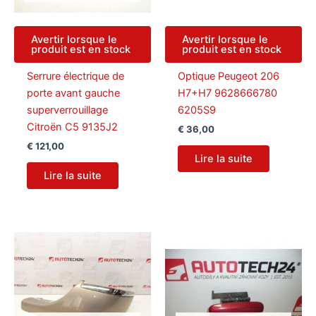
Avertir lorsque le
Avertir lorsque le
produit est en stock
produit est en stock
Serrure électrique de
Optique Peugeot 206
porte avant gauche
H7+H7 9628666780
superverrouillage
6205S9
Citroën C5 9135J2
€
36,00
€
121,00
Lire la suite
Lire la suite