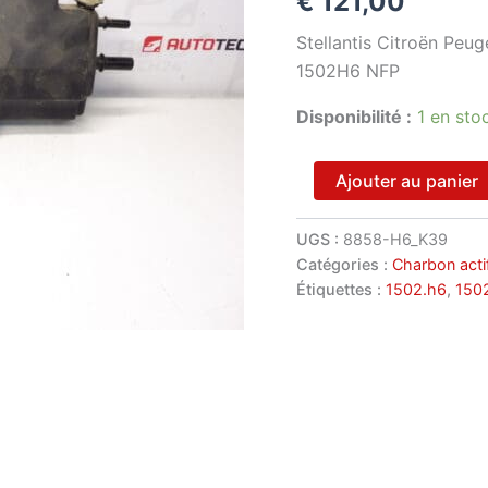
€
121,00
Stellantis Citroën Peug
1502H6 NFP
Disponibilité :
1 en sto
quantité
Ajouter au panier
de
Filtre
à
UGS :
8858-H6_K39
charbon
Catégories :
Charbon acti
actif
Étiquettes :
1502.h6
,
150
Citroën
Peugeot
1502H6