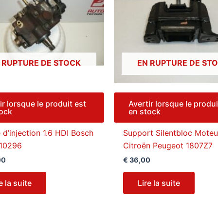
 RUPTURE DE STOCK
EN RUPTURE DE ST
ir lorsque le produit est
Avertir lorsque le produi
tock
en stock
d’injection 1.6 HDI Bosch
Support Silentbloc Moteu
10296
Citroën Peugeot 1807Z7
00
€
36,00
e la suite
Lire la suite