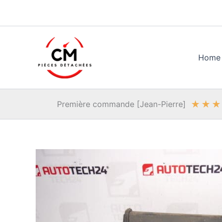
Aller
au
contenu
Home
★
★
★
Première commande [Jean-Pierre]