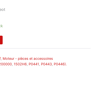
eot
ck
f
,
Moteur - pièces et accessoires
200000
,
1502H6
,
P0441
,
P0443
,
P0446).