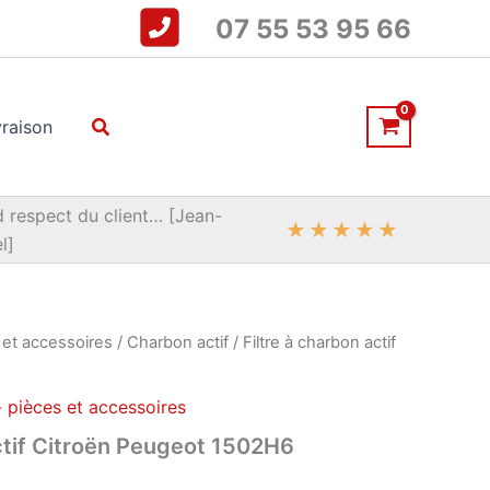
07 55 53 95 66
Rechercher
vraison
 respect du client… [Jean-
★
★
★
★
★
l]
 et accessoires
/
Charbon actif
/ Filtre à charbon actif
 pièces et accessoires
actif Citroën Peugeot 1502H6