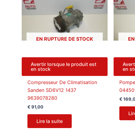
EN RUPTURE DE STOCK
EN
Avertir lorsque le produit est
Avert
en stock
en s
Compresseur De Climatisation
Pompe 
Sanden SD6V12 1437
04450
9639078280
€
169,
€
91,00
Lir
Lire la suite