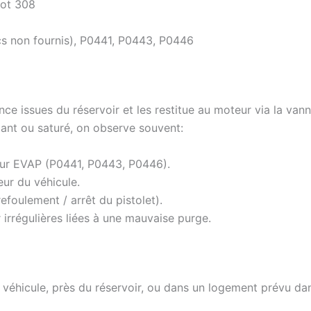
eot 308
s non fournis), P0441, P0443, P0446
sence issues du réservoir et les restitue au moteur via la va
llant ou saturé, on observe souvent:
eur EVAP (P0441, P0443, P0446).
ieur du véhicule.
efoulement / arrêt du pistolet).
régulières liées à une mauvaise purge.
véhicule, près du réservoir, ou dans un logement prévu dan