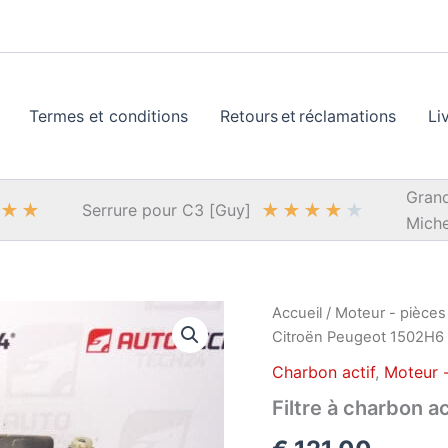
Termes et conditions
Retours et réclamations
Li
Grand
★
★
★
★
★
★
★
Serrure pour C3 [Guy]
Miche
Accueil
/
Moteur - pièces
Citroën Peugeot 1502H6
Charbon actif
,
Moteur -
Filtre à charbon 