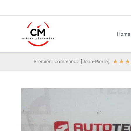
Aller
au
contenu
Home
★
★
★
Première commande [Jean-Pierre]