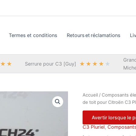
Termes et conditions
Retours et réclamations
Li
Grand
★
★
★
★
★
★
★
Serrure pour C3 [Guy]
Miche
Accueil
/
Composants éle
de toit pour Citroën C3 
Avertir lorsque le 
C3 Pluriel
,
Composants 