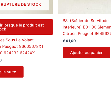
 RUPTURE DE STOCK
BSI (Boîtier de Servitude
ir lorsque le produit est
Intérieure) E01-00 Sieme
tock
Citroën Peugeot 964962
es Sous Le Volant
€
91,00
ën Peugeot 96605678XT
Ajouter au panier
0 624232 6242XX
0
e la suite