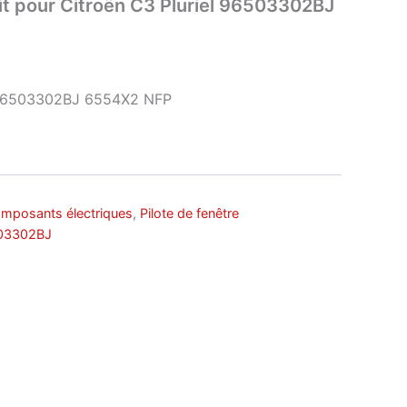
oit pour Citroën C3 Pluriel 96503302BJ
 96503302BJ 6554X2 NFP
mposants électriques
,
Pilote de fenêtre
03302BJ