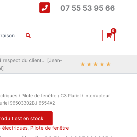
07 55 53 95 66
Rechercher
vraison
 respect du client… [Jean-
★
★
★
★
★
l]
ctriques
/
Pilote de fenêtre
/
C3 Pluriel
/ Interrupteur
Pluriel 96503302BJ 6554X2
produit est en stock
électriques
,
Pilote de fenêtre