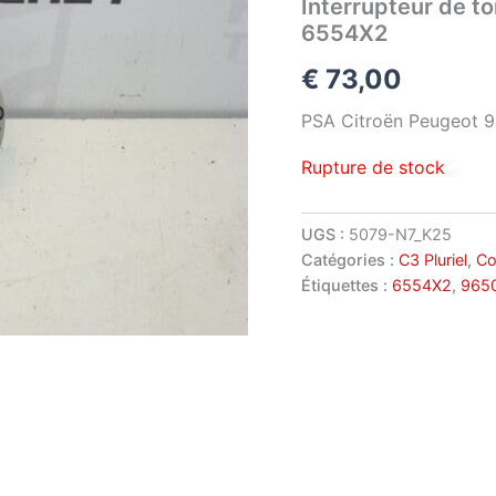
Interrupteur de t
6554X2
€
73,00
PSA Citroën Peugeot
Rupture de stock
UGS :
5079-N7_K25
Catégories :
C3 Pluriel
,
Co
Étiquettes :
6554X2
,
965