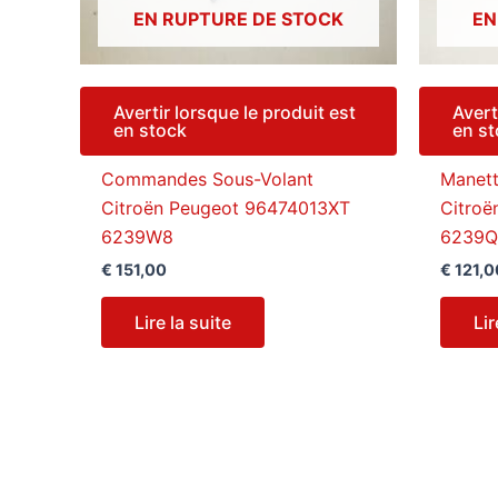
EN RUPTURE DE STOCK
EN
Avertir lorsque le produit est
Avert
en stock
en s
Commandes Sous-Volant
Manett
Citroën Peugeot 96474013XT
Citro
6239W8
6239Q
€
151,00
€
121,0
Lire la suite
Lir