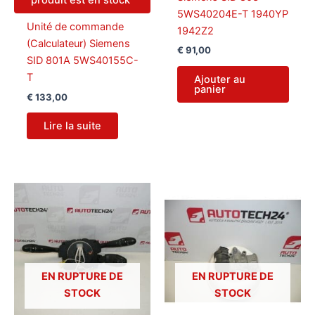
produit est en stock
5WS40204E-T 1940YP
Unité de commande
1942Z2
(Calculateur) Siemens
€
91,00
SID 801A 5WS40155C-
T
Ajouter au
panier
€
133,00
Lire la suite
EN RUPTURE DE
EN RUPTURE DE
STOCK
STOCK